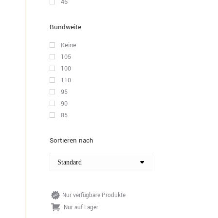
46
Bundweite
Keine
105
100
110
95
90
85
Sortieren nach
Nur verfügbare Produkte
Nur auf Lager