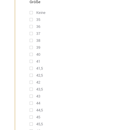
Größe
Keine
35
36
37
38
39
40
41
41,5
42,5
42
43,5
43
44
44,5
45
45,5