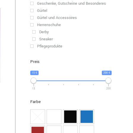
Geschenke, Gutscheine und Besonderes
Gürtel
Gürtel und Accessoires
Herrenschuhe
Derby
Sneaker
Pflegeprodukte
Preis
s
15 €
200 €
kt
15
200
ere
Farbe
nten
nen