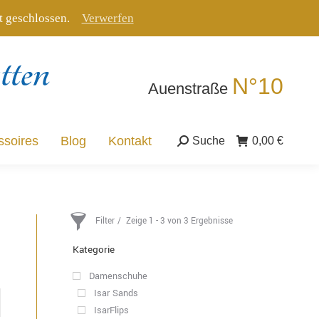
tt geschlossen.
Verwerfen
ssoires
Blog
Kontakt
Suche
0,00
€
Suche:
N°10
Auenstraße
ssoires
Blog
Kontakt
Suche
0,00
€
Suche:
Filter
Zeige 1 - 3 von 3 Ergebnisse
Kategorie
Damenschuhe
Isar Sands
IsarFlips