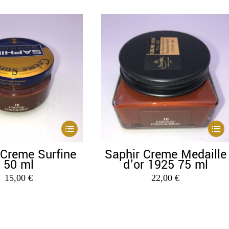
Dieses
Diese
Produkt
Produ
 Creme Surfine
Saphir Creme Medaille
weist
weist
50 ml
d’or 1925 75 ml
mehrere
mehr
15,00
€
22,00
€
Varianten
Varia
auf.
auf.
Die
Die
Optionen
Optio