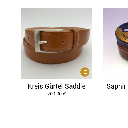
Dieses
Produkt
Kreis Gürtel Saddle
Saphir
weist
200,00
€
mehrere
Varianten
auf.
Die
Optionen