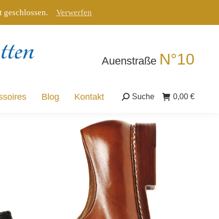
tt geschlossen.
Verwerfen
ssoires
Blog
Kontakt
Suche
0,00
€
Suche:
N°10
Auenstraße
ssoires
Blog
Kontakt
Suche
0,00
€
Suche: