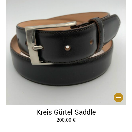
Dieses
Produkt
Kreis Gürtel Saddle
weist
200,00
€
mehrere
Variante