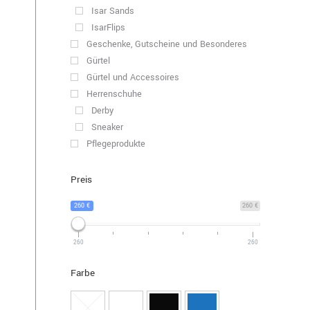
Isar Sands
IsarFlips
Geschenke, Gutscheine und Besonderes
Gürtel
Gürtel und Accessoires
Herrenschuhe
Derby
Sneaker
Pflegeprodukte
Preis
260 €
260 €
260
260
Farbe