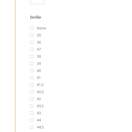
Größe
Keine
35
36
37
38
39
40
41
41,5
42,5
42
43,5
43
44
44,5