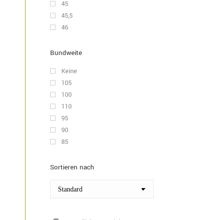
45
45,5
46
Bundweite
Keine
105
100
110
95
90
85
Sortieren nach