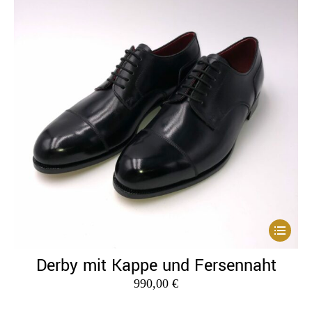
Dieses
Produkt
Derby mit Kappe und Fersennaht
weist
990,00
€
mehrere
Variante