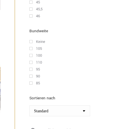
45
45,5
46
Bundweite
Keine
105
100
110
95
90
85
Sortieren nach
s
kt