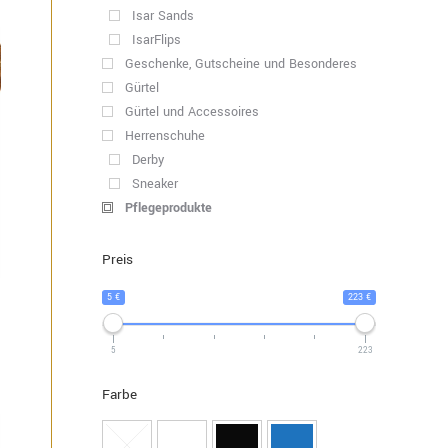
Isar Sands
IsarFlips
Geschenke, Gutscheine und Besonderes
Gürtel
Gürtel und Accessoires
Herrenschuhe
Derby
Sneaker
Pflegeprodukte
s
Preis
kt
5 €
223 €
ere
5
223
nten
Farbe
nen