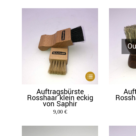
Ou
Dieses
Produkt
Auftragsbürste
Auf
weist
Rosshaar klein eckig
Rossha
mehrere
von Saphir
Varianten
9,00
€
auf.
Die
Optionen