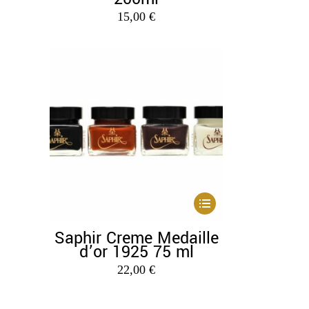
15,00
€
Dieses
Produkt
Saphir Creme Medaille
weist
d’or 1925 75 ml
mehrere
22,00
€
Varianten
auf.