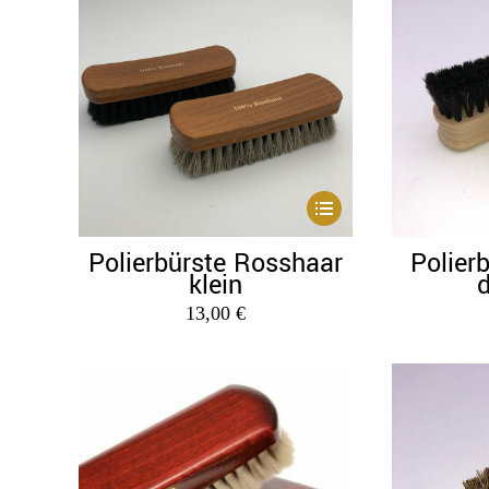
können
auf
der
Produktseite
gewählt
werden
Dieses
Produkt
Polierbürste Rosshaar
Polierb
weist
klein
d
mehrere
13,00
€
Varianten
auf.
Die
Optionen
können
auf