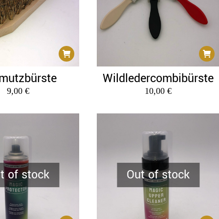
der
der
Produktseite
Produ
gewählt
gewäh
werden
werd
mutzbürste
Wildledercombibürste
9,00
€
10,00
€
t of stock
Out of stock