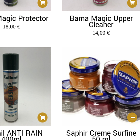
agic Protector
Bama Magic Upper
Cleaner
18,00
€
14,00
€
Diese
Produ
nil ANTI RAIN
Saphir Creme Surfine
weist
400ml
50 ml