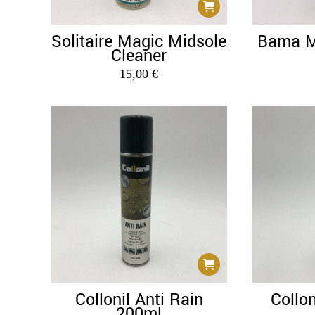
werden
Solitaire Magic Midsole
Bama M
Cleaner
15,00
€
Collonil Anti Rain
Collo
200ml