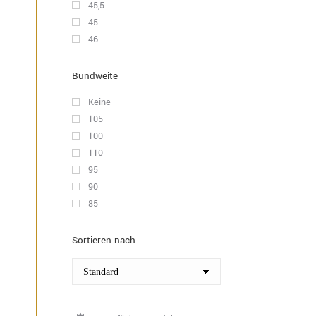
45,5
45
46
Bundweite
Keine
105
100
110
95
90
85
Sortieren nach