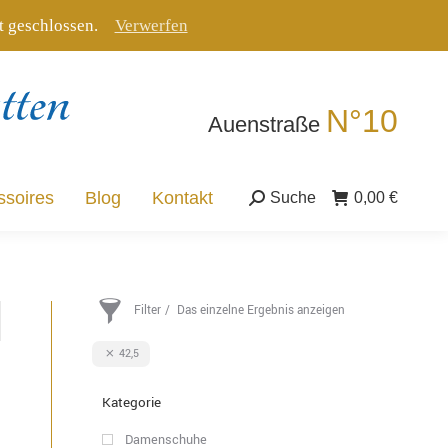
tt geschlossen.
Verwerfen
ssoires
Blog
Kontakt
Suche
0,00
€
Suche:
N°10
Auenstraße
ssoires
Blog
Kontakt
Suche
0,00
€
Suche:
Filter
Das einzelne Ergebnis anzeigen
42,5
Kategorie
Damenschuhe