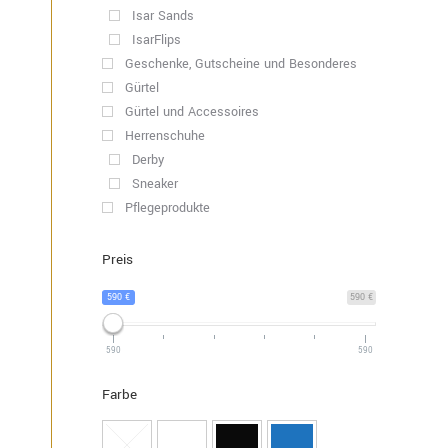
Isar Sands
IsarFlips
Geschenke, Gutscheine und Besonderes
Gürtel
Gürtel und Accessoires
Herrenschuhe
Derby
Sneaker
Pflegeprodukte
Preis
590 €
590 €
590
590
Farbe