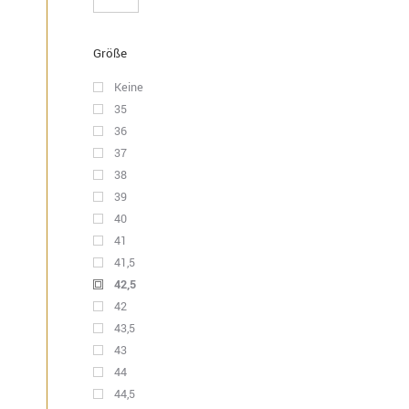
Größe
Keine
35
36
37
38
39
40
41
41,5
42,5
42
43,5
43
44
44,5