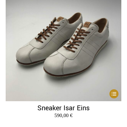
Dieses
Produkt
Sneaker Isar Eins
weist
590,00
€
mehrere
Variante