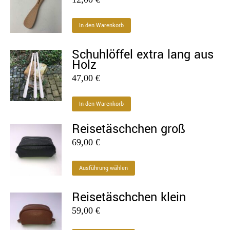
In den Warenkorb
Schuhlöffel extra lang aus
Holz
47,00
€
In den Warenkorb
Reisetäschchen groß
69,00
€
Dieses
Ausführung wählen
Produkt
Reisetäschchen klein
weist
mehrere
59,00
€
Varianten